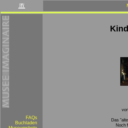
Kind
von
FAQs
Das "alt
Buchladen
Noch 
Museumsbote