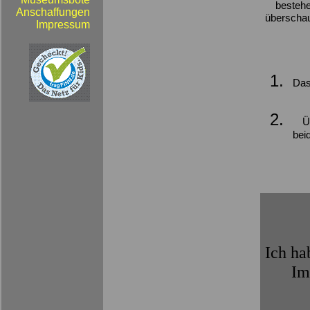
bestehe
Anschaffungen
überschau
Impressum
Das
Ü
bei
Ich ha
Im